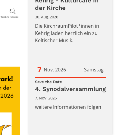
Datum: 30. August 2026
Kehrig - Kulturcafè in
der Kirche
30. Aug. 2026
Pfarrbriefservice
Die KirchraumPilot*innen in
Kehrig laden herzlich ein zu
Keltischer Musik.
7
Nov. 2026
Samstag
:
Datum: 7. November 2026
Save the Date
4. Synodalversammlung
7. Nov. 2026
weitere Informationen folgen