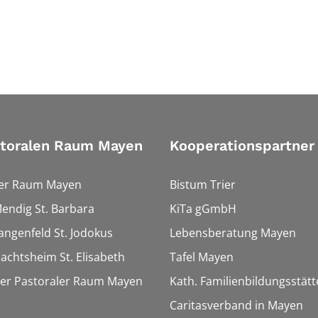
storalen Raum Mayen
Kooperationspartner
ler Raum Mayen
Bistum Trier
Mendig St. Barbara
KiTa gGmbH
Langenfeld St. Jodokus
Lebensberatung Mayen
Nachtsheim St. Elisabeth
Tafel Mayen
ter Pastoraler Raum Mayen
Kath. Familienbildungsstät
Caritasverband in Mayen