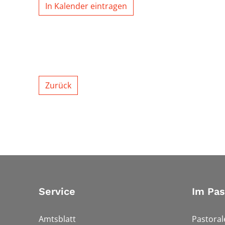
In Kalender eintragen
Zurück
Service
Im Pa
Amtsblatt
Pastora