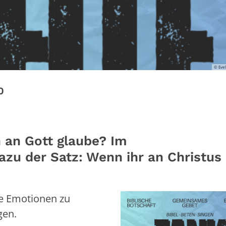
© Eve
0
h an Gott glaube? Im
zu der Satz: Wenn ihr an Christus
re Emotionen zu
gen.