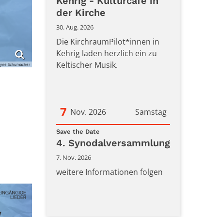
Datum: 30. August 2026
Kehrig - Kulturcafè in
der Kirche
30. Aug. 2026
Die KirchraumPilot*innen in
Kehrig laden herzlich ein zu
Keltischer Musik.
lyne Schumacher
7
Nov. 2026
Samstag
:
Datum: 7. November 2026
Save the Date
4. Synodalversammlung
7. Nov. 2026
weitere Informationen folgen