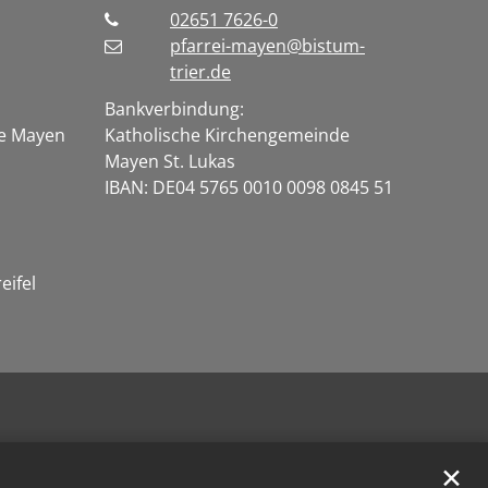
02651 7626-0
pfarrei-mayen@bistum-
trier.de
Bankverbindung:
te Mayen
Katholische Kirchengemeinde
Mayen St. Lukas
IBAN: DE04 5765 0010 0098 0845 51
eifel
✕