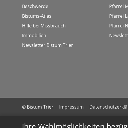
Beschwerde
Pfarrei 
Bistums-Atlas
Pfarrei 
Hilfe bei Missbrauch
Pfarrei 
Immobilien
Newslet
Newsletter Bistum Trier
© Bistum Trier
Impressum
Datenschutzerkl
Ihre Wahlmöglichkeiten bezüg