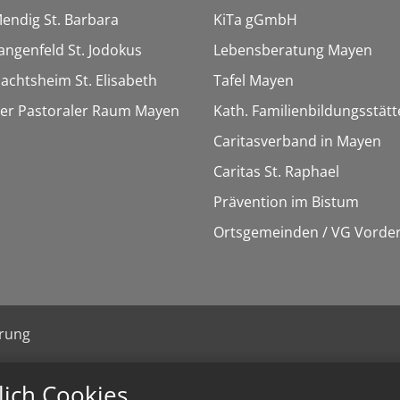
Mendig St. Barbara
KiTa gGmbH
Langenfeld St. Jodokus
Lebensberatung Mayen
Nachtsheim St. Elisabeth
Tafel Mayen
ter Pastoraler Raum Mayen
Kath. Familienbildungsstät
Caritasverband in Mayen
Caritas St. Raphael
Prävention im Bistum
Ortsgemeinden / VG Vorder
ärung
lich Cookies