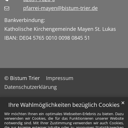
pfarrei-mayen@bistum-trier.de
Bankverbindung:
Katholische Kirchengemeinde Mayen St. Lukas
IBAN: DE04 5765 0010 0098 0845 51
© Bistum Trier
Impressum
Datenschutzerklärung
✕
Ihre Wahlmöglichkeiten bezüglich Cookies
Wir möchten Ihnen ein optimales Webseiten-Erlebnis zu bieten. Dazu
verwenden wir Cookies, die für das Funktionieren unserer Website
notwendig sind. Mit Ihrer Zustimmung verwenden wir auch Cookies,
die zur Anzeige externer Inhalte oder zu anonymen Statistikzwecken